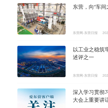
东营，向“车
东营网-东营日报
202
以工业之稳筑
述评之一
东营网-东营日报
202
深入学习贯彻
大会上重要讲