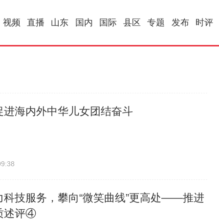
视频
直播
山东
国内
国际
县区
专题
发布
时评
促进海内外中华儿女团结奋斗
09:38
力科技服务，攀向“微笑曲线”更高处——推进
质述评④