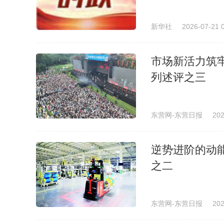
新华社
2026-07-21 
市场新活力筑
列述评之三
东营网-东营日报
202
逆势进阶的动
之二
东营网-东营日报
202