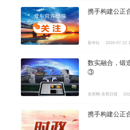
携手构建公正
新华社
2026-07-22 
数实融合，锻
③
东营网-东营日报
202
携手构建公正