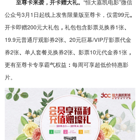
“恒大嘉凯电影”微信
至尊卡来袭，开卡赠大礼。
公众号3月1日起线上发售限量版至尊卡，仅需99元
。
开卡即赠200元大礼包
礼包包含影票兑换券1张
，
、
19.9元普通厅观影券2张
20元巨幕/VIP厅影票代金
、
券2张
单人套餐兑换券2张
影票10元代金券1张
、
、
，
更有至尊卡专享霸气权益
每周可享超低价特惠影
：
片。