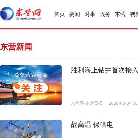
首页
要闻
时事
政务
东营
视
东营新闻
胜利海上钻井首次接
东营网-东营日报
2026-08-07 08
战高温 保供电