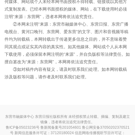
何媒体、网站或个人未经本网书面授权不得转载、链接或以其他方
式复制发表。已经本网书面授权的媒体、网站，在下载使用时必须
注明“来源：东营网”，违者本网将依法追究责任。
②本网未注明“来源：东营市融媒体中心、东营日报、东营广播
电视台、黄河口晚刊、东营网、爱东营”的文字、图片和音视频等稿
件均为转载稿，本网转载出于传递更多信息之目的，并不意味着赞
同其观点或证实其内容的真实性。如其他媒体、网站或个人从本网
下载使用，必须保留本网注明的“来源”，并自负版权等法律责任。如
擅自篡改为“来源：东营网”，本网将依法追究责任。
③如对稿件内容有疑义，请及时联系我们处理。如本网转载稿
涉及版权等问题，请作者及时联系我们处理。
东营市融媒体中心 东营日报社版权所有 未经授权禁止转载、摘编、复制及建立
镜像，违者将依法追究法律责任。
鲁ICP备05023236号
鲁新闻备案号201054601 鲁公网安备37050202370521
号
新闻信息服务许可证：37120180024
信息网络传播视听节目许可证：