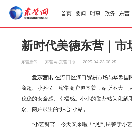
首页
要闻
时事
政务
东营
新时代美德东营｜市
东营新闻
·
东营网-东营日报
·
2025-04-28 08:25
爱东营讯
在河口区河口贸易市场与华欧国
商超、小摊位、密集商户包围着，站所不大，
稳稳的安全感、幸福感。小小的警务站为化解
众、商户眼里的“贴心”小站。
“小艺警官，今天又来啦！”见到民警于小