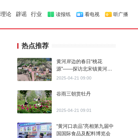
理论
辟谣
行业
读报纸
看电视
听广播
热点推荐
黄河岸边的春日“桃花
源”——探访北宋镇黄河人
家·北岸营地的诗意栖居
2025-04-21 09:00
谷雨三朝赏牡丹
2025-04-21 09:01
“黄河口农品”亮相第九届中
国国际食品及配料博览会