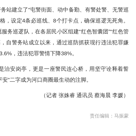
务站建立了“屯警街面、动中备勤、有警处警、无警巡
网格，设定4条必巡线、8个打卡点，确保巡逻无死角。
服务巡逻队，在各居民小区组建“红色智囊团”“红色管
焰高，自警务站成立以来，通过巡防抓获现行违法犯罪嫌
3.6%，违法犯罪警情下降38%。
是治安岗亭，更是一座警民连心桥，用坚守诠释着誓
平安”二字成为河口商圈最生动的注脚。
（记者 张姝睿 通讯员 蔡海晨 李媛）
责任编辑：马振蒙