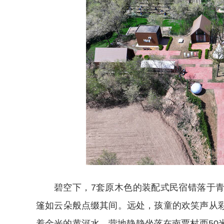
碧空下，7套原木色的装配式民宿错落于
篷如云朵般点缀其间。远处，孩童的欢笑声从
着金光的黄河水。营地静静坐落在南贾村西50