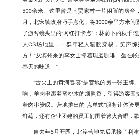
500余米。这里曾是南贾家村一片闲置的房台，
月，北宋镇政府巧手点化，将3000余平方米
了游客镜头里的“网红打卡点”；林荫下的秋千随
人CS场地里，一群年轻人猫腰穿梭，笑声惊
方！”从滨州来的李女士捧着现磨咖啡，坐在帐
春天的味道！”
“舌尖上的黄河春宴”是营地的另一张王牌
响，羊肉串裹着蜜桃木的烟熏香，引得游客围拢
着肉串赞叹。营地推出的“点单式”服务让体验
鲜蔬，还有企业团建的员工们围着篝火合唱，
自去年5月开园，北岸营地先后承接了利津县