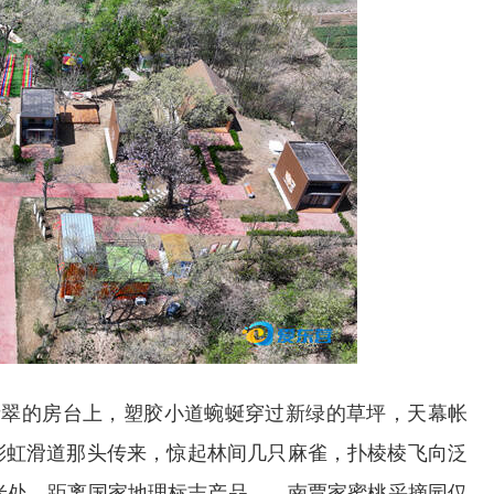
青翠的房台上，塑胶小道蜿蜒穿过新绿的草坪，天幕帐
彩虹滑道那头传来，惊起林间几只麻雀，扑棱棱飞向泛
米处，距离国家地理标志产品——南贾家蜜桃采摘园仅