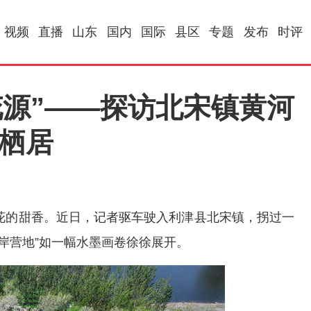
视频
直播
山东
国内
国际
县区
专题
发布
时评
花源”——探访北宋镇黄河
意栖居
花的甜香。近日，记者驱车驶入利津县北宋镇，拐过一
岸营地”如一幅水墨画卷徐徐展开。