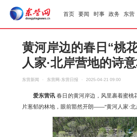
首页
要闻
时事
政务
东营
黄河岸边的春日“桃
人家·北岸营地的诗
东营新闻
·
东营网-东营日报
·
2025-04-21 09:00
爱东营讯
春日的黄河岸边，风里裹着蜜桃
片葱郁的林地，眼前豁然开朗——“黄河人家·北