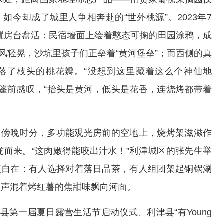
如今却成了城里人争相奔赴的“世外桃源”。2023年7
闲置房台盘活：民宿墙面上绘着憨态可掬的田园涂鸦，成
风轻晃，沙坑里孩子们正垒着“黄河堡垒”；而西侧的真
落了枝头的桃花瓣。“没想到这里藏着这么个神仙地
篷前感叹，“抬头是黄河，低头是花香，连烧烤都带着
。傍晚时分，多功能观光房前的空地上，烧烤架滋滋作
而来。“这肉嫩得能咬出汁水！”利津城区的张先生举
更自在：有人选择对着落日品茶，有人组团架起铜锅涮
歌声混着烤红薯的焦甜味飘向河面。
第一届夏日露营生活节启动仪式、利津县“有Young