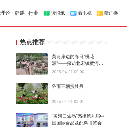
理论
辟谣
行业
读报纸
看电视
听广播
热点推荐
黄河岸边的春日“桃花
源”——探访北宋镇黄河人
家·北岸营地的诗意栖居
2025-04-21 09:00
谷雨三朝赏牡丹
2025-04-21 09:01
“黄河口农品”亮相第九届中
国国际食品及配料博览会