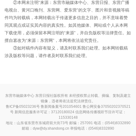
②本网未注明“来源：东营市融媒体中心、东营日报、东营广播
电视台、黄河口晚刊、东营网、爱东营”的文字、图片和音视频等稿
件均为转载稿，本网转载出于传递更多信息之目的，并不意味着赞
同其观点或证实其内容的真实性。如其他媒体、网站或个人从本网
下载使用，必须保留本网注明的“来源”，并自负版权等法律责任。如
擅自篡改为“来源：东营网”，本网将依法追究责任。
③如对稿件内容有疑义，请及时联系我们处理。如本网转载稿
涉及版权等问题，请作者及时联系我们处理。
东营市融媒体中心 东营日报社版权所有 未经授权禁止转载、摘编、复制及建立
镜像，违者将依法追究法律责任。
鲁ICP备05023236号
鲁新闻备案号201054601 鲁公网安备37050202370521
号
新闻信息服务许可证：37120180024
信息网络传播视听节目许可证：
115330148
地址：山东省东营市东城府前大街73号 邮编：257091 电话：(0546)8332890
邮箱：dyw@dy.shandong.cn 举报电话：(0546)8332890