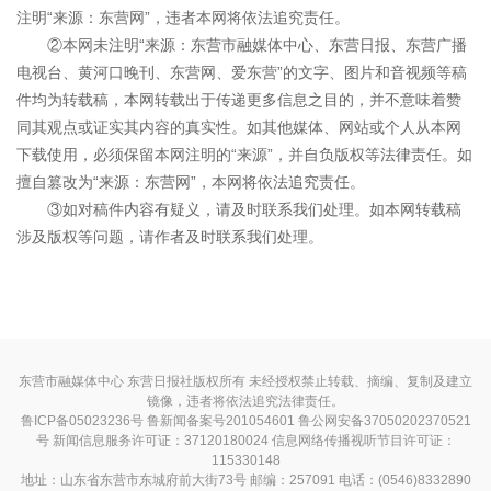
注明“来源：东营网”，违者本网将依法追究责任。
②本网未注明“来源：东营市融媒体中心、东营日报、东营广播
电视台、黄河口晚刊、东营网、爱东营”的文字、图片和音视频等稿
件均为转载稿，本网转载出于传递更多信息之目的，并不意味着赞
同其观点或证实其内容的真实性。如其他媒体、网站或个人从本网
下载使用，必须保留本网注明的“来源”，并自负版权等法律责任。如
擅自篡改为“来源：东营网”，本网将依法追究责任。
③如对稿件内容有疑义，请及时联系我们处理。如本网转载稿
涉及版权等问题，请作者及时联系我们处理。
东营市融媒体中心 东营日报社版权所有 未经授权禁止转载、摘编、复制及建立
镜像，违者将依法追究法律责任。
鲁ICP备05023236号
鲁新闻备案号201054601 鲁公网安备37050202370521
号
新闻信息服务许可证：37120180024
信息网络传播视听节目许可证：
115330148
地址：山东省东营市东城府前大街73号 邮编：257091 电话：(0546)8332890