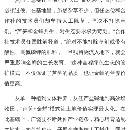
然而，想要让盐碱地里长出“金疙瘩”，管护技术
必须过硬。在基地里，虽然杂草不少，但任丛俭和合
作社的技术员们却坚持人工除草，坚决不打除草
剂。“芦笋和金蝉共生，对生态要求极为苛刻。”合作
社技术员任国胜解释道，“绝对不能打除草剂或带有
酸性、高氮磷钾的肥料，一旦残留物流入地下，就会
严重影响金蝉的生长发育。”这种全程绿色生态的管
护模式，不仅保证了芦笋的品质，也让金蝉的营养价
值更高。
从单一种植到立体种养，从低产盐碱地到高效增
收田，“芦笋+金蝉”模式让土地价值实现最大化。在
此基础上，广饶县不断延伸产业链条，精心培育适配
本地水土的芦笋种苗，开展金蝉卵枝人工孵化，同时