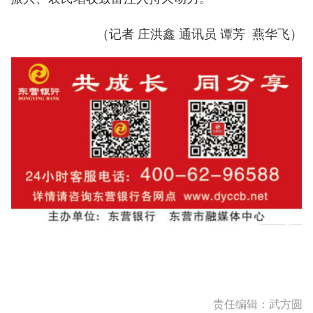
（记者 庄洪鑫 通讯员 谭芳 燕华飞
）
责任编辑：武方圆