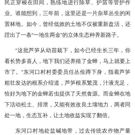
民正穿梭在田间，熟练地进行除草、护苗等管护作
业。谁能想到，三年前，这里还是一片杂草丛生的闲
置林地。如今，曾经低效的土地不仅被重新盘活，还
蹚出了一条“一地生两金”的立体生态种养新路子。
“这批芦笋从幼苗栽下，如今已经生长三年，你
看长势多喜人，地下我们还养殖了金蝉，马上就要上
市了。”东河口村村委委员任丛俭蹲下身，指着芦笋
粗壮发达的根系介绍道，芦笋根系繁茂，汁液充足，
恰好为地下的金蝉若虫提供了天然食源。而金蝉在地
下活动松土、排泄，又能有效改良土壤地力，两者同
处一地，生态互补，让土地收益实现了翻倍。
东河口村地处盐碱地带，过去传统农作物产量