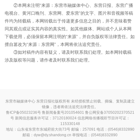
②本网未注明“来源：东营市融媒体中心、东营日报、东营广播
电视台、黄河口晚刊、东营网、爱东营”的文字、图片和音视频等稿
件均为转载稿，本网转载出于传递更多信息之目的，并不意味着赞
同其观点或证实其内容的真实性。如其他媒体、网站或个人从本网
下载使用，必须保留本网注明的“来源”，并自负版权等法律责任。如
擅自篡改为“来源：东营网”，本网将依法追究责任。
③如对稿件内容有疑义，请及时联系我们处理。如本网转载稿
涉及版权等问题，请作者及时联系我们处理。
东营市融媒体中心 东营日报社版权所有 未经授权禁止转载、摘编、复制及建立
镜像，违者将依法追究法律责任。
鲁ICP备05023236号
鲁新闻备案号201054601 鲁公网安备37050202370521
号
新闻信息服务许可证：37120180024
信息网络传播视听节目许可证：
115330148
地址：山东省东营市东城府前大街73号 邮编：257091 电话：(0546)8332890
邮箱：dyw@dy.shandong.cn 举报电话：(0546)8332890