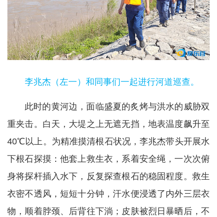
李兆杰（左一）和同事们一起进行河道巡查。
此时的黄河边，面临盛夏的炙烤与洪水的威胁双
重夹击。白天，大堤之上无遮无挡，地表温度飙升至
40℃以上。为精准摸清根石状况，李兆杰带头开展水
下根石探摸：他套上救生衣，系着安全绳，一次次俯
身将探杆插入水下，反复探查根石的稳固程度。救生
衣密不透风，短短十分钟，汗水便浸透了内外三层衣
物，顺着脖颈、后背往下淌；皮肤被烈日暴晒后，不