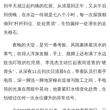
到半天就泛起灼痛的红斑。从清晨到正午，又从午后
到傍晚，在水边一待就是七八个小时，每一次探摸都
做到“杆杆到位、处处查清”，生怕漏掉一处潜在的走
失根石。
夜晚的大堤，是另一番考验。风雨裹挟着洪水的
寒气，吹得人浑身发颤，手上、胳膊上还布满了水边
蚊虫叮咬的红疙瘩。李兆杰主动扛起夜间巡查的“硬
骨头”，从深夜11点到次日清晨6点，带着队员打着手
电筒，深一脚浅一脚地穿梭在堤坡与险工之间，手电
筒的光束在黑暗中晃动，他要紧盯水情变化趋势，生
怕错过任何一次水位骤升的异常信号。