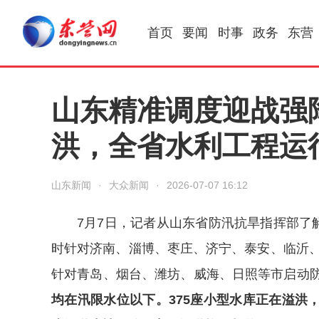
首页
要闻
时事
政务
东营
山东精准调度迎战强降
洪，全省水利工程运
山东新闻
·
大众新闻
·
2026-07-07 16:12
7月7日，记者从山东省防汛抗旱指挥部了解
时针对济南、淄博、枣庄、济宁、泰安、临沂、
针对青岛、烟台、潍坊、威海、日照等市启动
均在汛限水位以下。375座小型水库正在溢洪