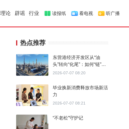
理论
辟谣
行业
读报纸
看电视
听广播
热点推荐
东营港经济开发区从“油
头”转向“化尾”：如何“链”出
两千亿石化集群
2026-07-07 08:20
毕业换新消费释放市场新活
力
2026-07-07 08:21
“不老松”守护记