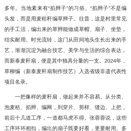
多年。当地素来有“掐辫子”的习俗。“掐辫子”不是编
头发，而是用麦秸秆编草辫子。往昔，这是村里常见
的手工活，编出来的草辫能做成草帽、扇子、坐垫，
结实耐用。时光流转，这门从田间地头生长出来的手
艺，渐渐沉淀为融合技艺、美学与生活的综合表达，
而新泰麦秆扇，便是其中独具分量的一支。2024年，
草柳编（新泰麦秆扇制作技艺）入选省级非遗代表性
项目名录。
一把像样的麦秆扇，做起来并不容易。从分类、
泡麦秸、掐辫、编网，到穿片、剪样、缝边、上把，
前后十几道工序，一道都马虎不得。张蓉蓉说，这些
工序环环相扣，编出的扇子既要好看，更要耐用。多