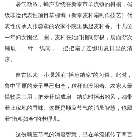
暑气渐浓，蝉声萦绕在新泰市羊流镇的树梢，省
级非遗代表性项目草柳编（新泰麦秆扇制作技艺）代
表性传承人张蓉蓉的农家小院里飘起麦秆香。十几位
中年妇女围坐一圈，麦秆在她们指间穿梭，扇面渐次
铺展，一针一线间，一把把扇子连缀出夏日里的清
凉。
自古以来，小暑就有“摇扇纳凉”的习俗。此时，
鲁中平原的麦子早已归仓，秸秆却没闲着。农家人最
懂物尽其用，把麦秆编成扇，纳凉时摇出的风，都带
着庄稼地的香味。这既是顺应节气的消暑智慧，也藏
着“惜粮如金”的老理儿。
这份顺应节气的消暑智慧，已在羊流镇传了两百