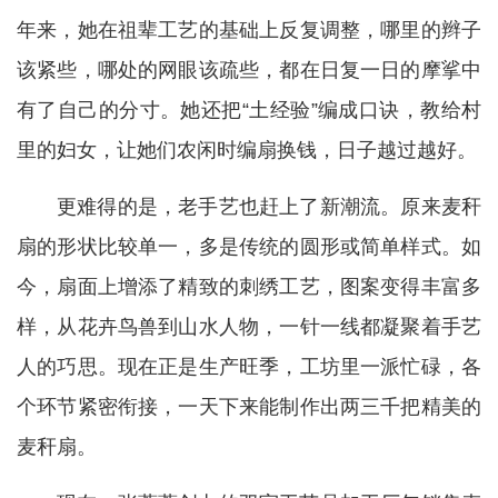
年来，她在祖辈工艺的基础上反复调整，哪里的辫子
该紧些，哪处的网眼该疏些，都在日复一日的摩挲中
有了自己的分寸。她还把“土经验”编成口诀，教给村
里的妇女，让她们农闲时编扇换钱，日子越过越好。
更难得的是，老手艺也赶上了新潮流。原来麦秆
扇的形状比较单一，多是传统的圆形或简单样式。如
今，扇面上增添了精致的刺绣工艺，图案变得丰富多
样，从花卉鸟兽到山水人物，一针一线都凝聚着手艺
人的巧思。现在正是生产旺季，工坊里一派忙碌，各
个环节紧密衔接，一天下来能制作出两三千把精美的
麦秆扇。