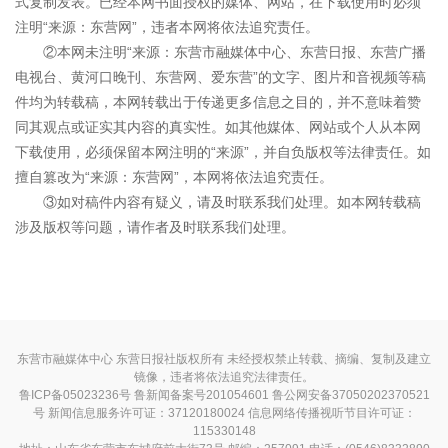
式复制发表。已经本网书面授权的媒体、网站，在下载使用时必须
注明“来源：东营网”，违者本网将依法追究责任。
②本网未注明“来源：东营市融媒体中心、东营日报、东营广播
电视台、黄河口晚刊、东营网、爱东营”的文字、图片和音视频等稿
件均为转载稿，本网转载出于传递更多信息之目的，并不意味着赞
同其观点或证实其内容的真实性。如其他媒体、网站或个人从本网
下载使用，必须保留本网注明的“来源”，并自负版权等法律责任。如
擅自篡改为“来源：东营网”，本网将依法追究责任。
③如对稿件内容有疑义，请及时联系我们处理。如本网转载稿
涉及版权等问题，请作者及时联系我们处理。
东营市融媒体中心 东营日报社版权所有 未经授权禁止转载、摘编、复制及建立
镜像，违者将依法追究法律责任。
鲁ICP备05023236号
鲁新闻备案号201054601 鲁公网安备37050202370521
号
新闻信息服务许可证：37120180024
信息网络传播视听节目许可证：
115330148