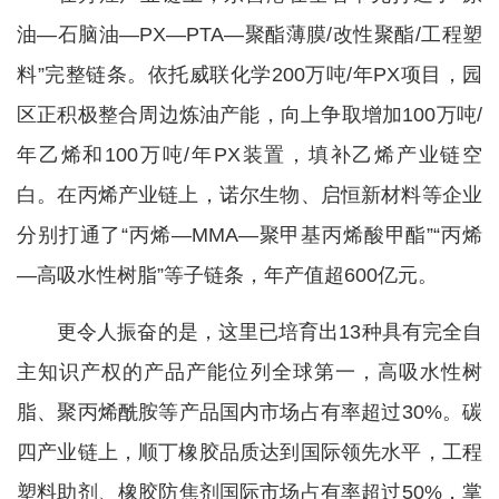
油—石脑油—PX—PTA—聚酯薄膜/改性聚酯/工程塑
料”完整链条。依托威联化学200万吨/年PX项目，园
区正积极整合周边炼油产能，向上争取增加100万吨/
年乙烯和100万吨/年PX装置，填补乙烯产业链空
白。在丙烯产业链上，诺尔生物、启恒新材料等企业
分别打通了“丙烯—MMA—聚甲基丙烯酸甲酯”“丙烯
—高吸水性树脂”等子链条，年产值超600亿元。
更令人振奋的是，这里已培育出13种具有完全自
主知识产权的产品产能位列全球第一，高吸水性树
脂、聚丙烯酰胺等产品国内市场占有率超过30%。碳
四产业链上，顺丁橡胶品质达到国际领先水平，工程
塑料助剂、橡胶防焦剂国际市场占有率超过50%，掌