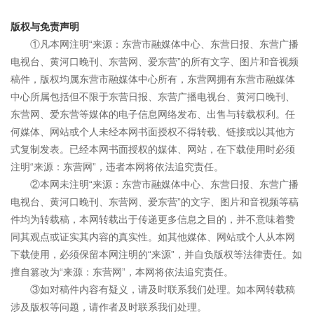
版权与免责声明
①凡本网注明“来源：东营市融媒体中心、东营日报、东营广播
电视台、黄河口晚刊、东营网、爱东营”的所有文字、图片和音视频
稿件，版权均属东营市融媒体中心所有，东营网拥有东营市融媒体
中心所属包括但不限于东营日报、东营广播电视台、黄河口晚刊、
东营网、爱东营等媒体的电子信息网络发布、出售与转载权利。任
何媒体、网站或个人未经本网书面授权不得转载、链接或以其他方
式复制发表。已经本网书面授权的媒体、网站，在下载使用时必须
注明“来源：东营网”，违者本网将依法追究责任。
②本网未注明“来源：东营市融媒体中心、东营日报、东营广播
电视台、黄河口晚刊、东营网、爱东营”的文字、图片和音视频等稿
件均为转载稿，本网转载出于传递更多信息之目的，并不意味着赞
同其观点或证实其内容的真实性。如其他媒体、网站或个人从本网
下载使用，必须保留本网注明的“来源”，并自负版权等法律责任。如
擅自篡改为“来源：东营网”，本网将依法追究责任。
③如对稿件内容有疑义，请及时联系我们处理。如本网转载稿
涉及版权等问题，请作者及时联系我们处理。