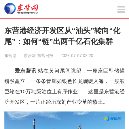
东营港经济开发区从“油头”转向“化
尾”：如何“链”出两千亿石化集群
东营港
·
东营网-东营日报
·
2026-07-07 08:20
爱东营讯
站在黄河尾闾眺望，一座座巨型储罐
巍然矗立，一条条管廊如银色长龙蜿蜒入海，一艘艘
巨轮在10万吨级泊位上有序作业……这里是东营港经
济开发区，一片正经历深刻产业变革的热土。