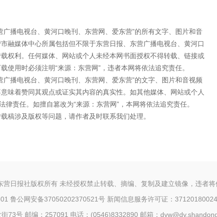
营广播电视台、黄河口晚刊、东营网、爱东营”的所有文字、图片和音
营市融媒体中心所属包括但不限于东营日报、东营广播电视台、黄河口
转载权利。任何媒体、网站或个人未经本网书面授权不得转载、链接或
载使用时必须注明“来源：东营网”，违者本网将依法追究责任。
营广播电视台、黄河口晚刊、东营网、爱东营”的文字、图片和音视频
不意味着赞同其观点或证实其内容的真实性。如其他媒体、网站或个人
法律责任。如擅自篡改为“来源：东营网”，本网将依法追究责任。
转载稿涉及版权等问题，请作者及时联系我们处理。
东营日报社版权所有 未经授权禁止转载、摘编、复制及建立镜像，违者
1 鲁公网安备37050202370521号
新闻信息服务许可证：3712018002
邮编：257091 电话：(0546)8332890 邮箱：dyw@dy.shandong.c