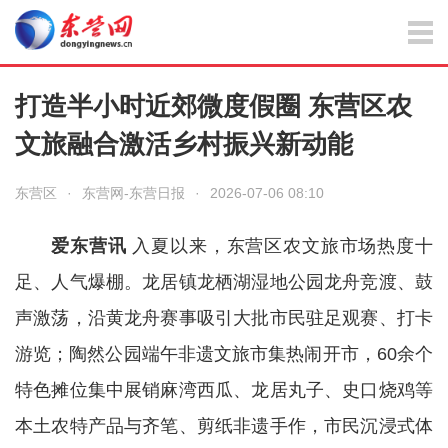
打造半小时近郊微度假圈 东营区农
文旅融合激活乡村振兴新动能
东营区
·
东营网-东营日报
·
2026-07-06 08:10
爱东营讯
入夏以来，东营区农文旅市场热度十
足、人气爆棚。龙居镇龙栖湖湿地公园龙舟竞渡、鼓
声激荡，沿黄龙舟赛事吸引大批市民驻足观赛、打卡
游览；陶然公园端午非遗文旅市集热闹开市，60余个
特色摊位集中展销麻湾西瓜、龙居丸子、史口烧鸡等
本土农特产品与齐笔、剪纸非遗手作，市民沉浸式体