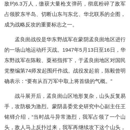
敌约6.3万人，缴获大量枪支弹药，彻底粉碎了敌军
占领胶东半岛、切断山东与东北、华北联系的企图，
成为战略反攻的重要标志之一。
孟良崮战役是华东野战军在蒙阴孟良崮地区进行
的一场山地运动歼灭战。1947年5月13日至16日，华
东野战军在陈毅、粟裕指挥下，于孟良崮地区对国民
党整编第74师发起围歼作战。战役发起前，陈毅曾明
确表示：“要有从百万军中取上将首级的气概。”
战斗展开后，孟良崮山区地形复杂，山头反复易
手，攻防极为激烈。蒙阴县委党史研究中心副主任王
铭铎介绍，“当时战斗异常激烈，我军占领了一个山
头，敌人马上反扑过来，我军再继续攻下这个山头，