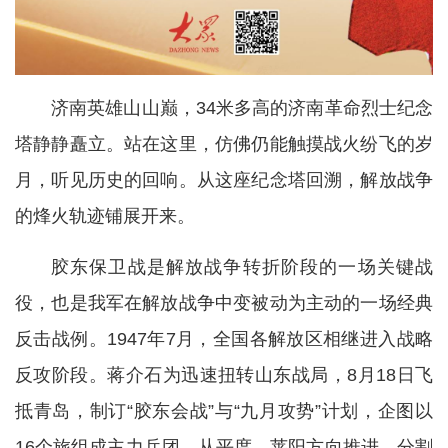
济南英雄山山巅，34米多高的济南革命烈士纪念
塔静静矗立。站在这里，仿佛仍能触摸战火纷飞的岁
月，听见历史的回响。从这座纪念塔回溯，解放战争
的烽火轨迹铺展开来。
胶东保卫战是解放战争转折阶段的一场关键战
役，也是我军在解放战争中变被动为主动的一场经典
反击战例。1947年7月，全国各解放区相继进入战略
反攻阶段。蒋介石为迅速扭转山东战局，8月18日飞
抵青岛，制订“胶东会战”与“九月攻势”计划，企图以
16个旅组成主力兵团，从平度、莱阳方向推进，分割