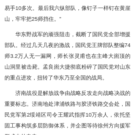
易手10多次。最后我六纵部队，像钉子一样钉在黄崖
山，牢牢把25师挡住。”
华东野战军的顽强阻击，截断了国民党全部增援
部队。经过几天几夜的激战，国民党王牌部队整编74
师3.2万人无一漏网，师长张灵甫也在主峰大崮顶的
山洞里被击毙。孟良崮大捷彻底粉碎了国民党对山东
的重点进攻，扭转了华东乃至全国的战局。
济南战役是解放战争由战略反攻走向战略决战的
重要标志。济南地处津浦铁路与胶济铁路交会处，国
民党军第2绥靖区司令王耀武指挥10万余人，依托坚
固工事构筑多层防御体系，并企图等待徐州方向援军