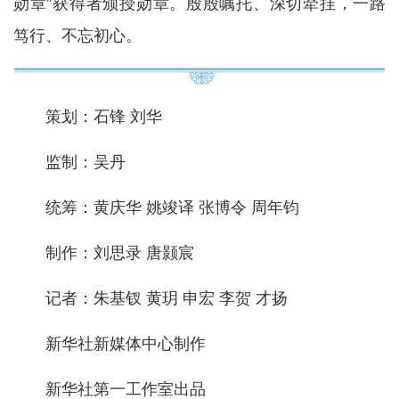
勋章”获得者颁授勋章。殷殷嘱托、深切牵挂，一路
笃行、不忘初心。
策划：石锋 刘华
监制：吴丹
统筹：黄庆华 姚竣译 张博令 周年钧
制作：刘思录 唐颢宸
记者：朱基钗 黄玥 申宏 李贺 才扬
新华社新媒体中心制作
新华社第一工作室出品