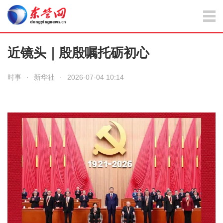
近镜头｜殷殷嘱托砺初心
时事
·
新华社
·
2026-07-04 10:14