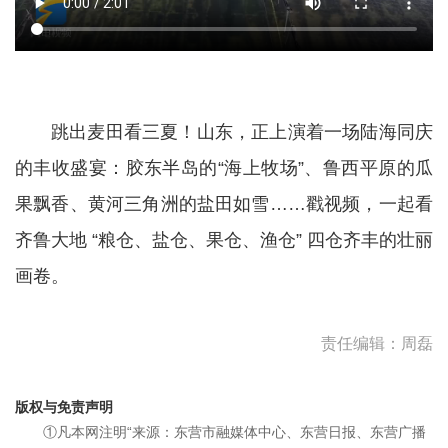
跳出麦田看三夏！山东，正上演着一场陆海同庆
的丰收盛宴：胶东半岛的“海上牧场”、鲁西平原的瓜
果飘香、黄河三角洲的盐田如雪……戳视频，一起看
齐鲁大地 “粮仓、盐仓、果仓、渔仓” 四仓齐丰的壮丽
画卷。
责任编辑：周磊
版权与免责声明
①凡本网注明“来源：东营市融媒体中心、东营日报、东营广播