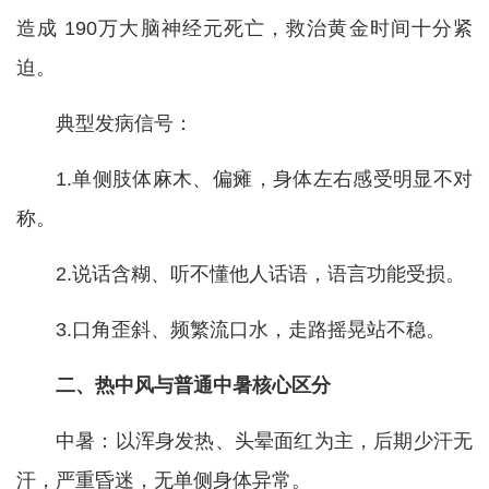
造成 190万大脑神经元死亡，救治黄金时间十分紧
迫。
典型发病信号：
1.单侧肢体麻木、偏瘫，身体左右感受明显不对
称。
2.说话含糊、听不懂他人话语，语言功能受损。
3.口角歪斜、频繁流口水，走路摇晃站不稳。
二、热中风与普通中暑核心区分
中暑：以浑身发热、头晕面红为主，后期少汗无
汗，严重昏迷，无单侧身体异常。