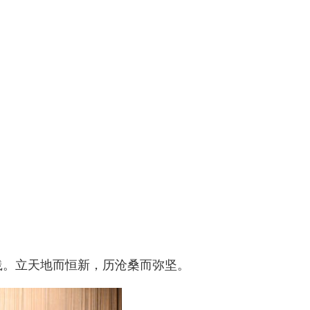
践。立天地而恒新，历沧桑而弥坚。