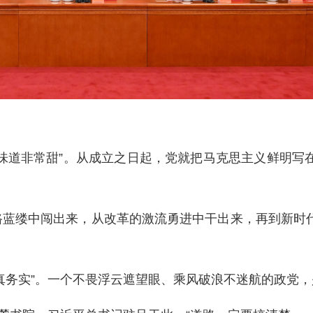
味道非常甜”。从成立之日起，党就把马克思主义鲜明写
路蓝缕中闯出来，从改革的激流勇进中干出来，再到新时代
真务实”。一个不畏浮云遮望眼、乘风破浪不迷航的政党