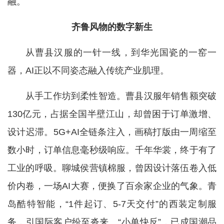
融。
齐鲁风物的数字新生
从曹县汉服的一针一线，到华光国瓷的一窑一
器，AI正以不同姿态融入传统产业肌理。
从手工作坊到柔性智造。曹县汉服年销售额突破
130亿元，占据全国半壁江山，却曾困于订单激增、
设计迟滞。5G+AI全链条注入，画稿打版由一周缩至
数小时，订单信息毫秒级响应。千年华裳，终于有了
工业的呼吸。聊城侯营镇棉服，曾因设计落伍卷入低
价内卷，一场AI大赛，便换了百余家企业的气象。青
岛酷特智能，“1件起订、5-7天交付”的西装定制服
务，引国际客户纷至沓来。“小单快反”，已成国潮品