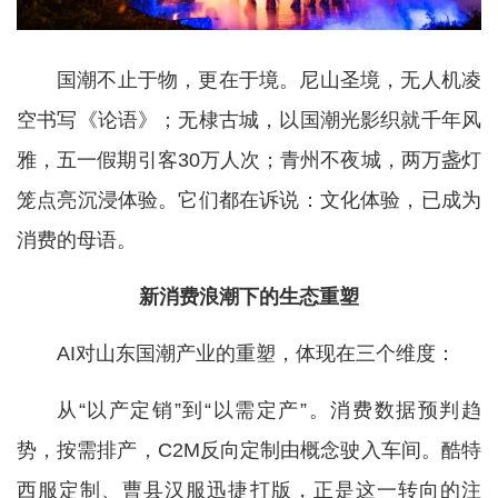
国潮不止于物，更在于境。尼山圣境，无人机凌
空书写《论语》；无棣古城，以国潮光影织就千年风
雅，五一假期引客30万人次；青州不夜城，两万盏灯
笼点亮沉浸体验。它们都在诉说：文化体验，已成为
消费的母语。
新消费浪潮下的生态重塑
AI对山东国潮产业的重塑，体现在三个维度：
从“以产定销”到“以需定产”。消费数据预判趋
势，按需排产，C2M反向定制由概念驶入车间。酷特
西服定制、曹县汉服迅捷打版，正是这一转向的注