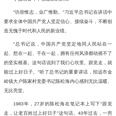
“功崇惟志，业广惟勤。”习近平总书记在讲话中
要求全体中国共产党人坚定信心、接续奋斗，不断创
造无愧于时代和人民的新业绩。
“总书记说，中国共产党坚定地同人民站在一
起、想在一起、干在一起，拥有任何风浪都动摇不了
的坚实根基。这句话说到了我们心坎里。跟党走，就
能过上好日子。”听了总书记的重要讲话，招远市金
岭镇大户陈家村党委书记陈松海内心感到无比温暖、
无比亮堂。
1983年，27岁的陈松海在笔记本上写下“跟党
走，让老百姓过上好日子”这句话。43年过去，一穷