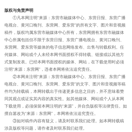
版权与免责声明
①凡本网注明“来源：东营市融媒体中心、东营日报、东营广播
电视台、黄河口晚刊、东营网、爱东营”的所有文字、图片和音视频
稿件，版权均属东营市融媒体中心所有，东营网拥有东营市融媒体
中心所属包括但不限于东营日报、东营广播电视台、黄河口晚刊、
东营网、爱东营等媒体的电子信息网络发布、出售与转载权利。任
何媒体、网站或个人未经本网书面授权不得转载、链接或以其他方
式复制发表。已经本网书面授权的媒体、网站，在下载使用时必须
注明“来源：东营网”，违者本网将依法追究责任。
②本网未注明“来源：东营市融媒体中心、东营日报、东营广播
电视台、黄河口晚刊、东营网、爱东营”的文字、图片和音视频等稿
件均为转载稿，本网转载出于传递更多信息之目的，并不意味着赞
同其观点或证实其内容的真实性。如其他媒体、网站或个人从本网
下载使用，必须保留本网注明的“来源”，并自负版权等法律责任。如
擅自篡改为“来源：东营网”，本网将依法追究责任。
③如对稿件内容有疑义，请及时联系我们处理。如本网转载稿
涉及版权等问题，请作者及时联系我们处理。