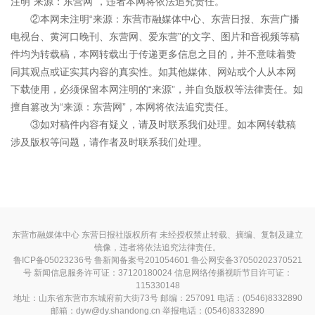
注明“来源：东营网”，违者本网将依法追究责任。
②本网未注明“来源：东营市融媒体中心、东营日报、东营广播
电视台、黄河口晚刊、东营网、爱东营”的文字、图片和音视频等稿
件均为转载稿，本网转载出于传递更多信息之目的，并不意味着赞
同其观点或证实其内容的真实性。如其他媒体、网站或个人从本网
下载使用，必须保留本网注明的“来源”，并自负版权等法律责任。如
擅自篡改为“来源：东营网”，本网将依法追究责任。
③如对稿件内容有疑义，请及时联系我们处理。如本网转载稿
涉及版权等问题，请作者及时联系我们处理。
东营市融媒体中心 东营日报社版权所有 未经授权禁止转载、摘编、复制及建立
镜像，违者将依法追究法律责任。
鲁ICP备05023236号
鲁新闻备案号201054601 鲁公网安备37050202370521
号
新闻信息服务许可证：37120180024
信息网络传播视听节目许可证：
115330148
地址：山东省东营市东城府前大街73号 邮编：257091 电话：(0546)8332890
邮箱：dyw@dy.shandong.cn 举报电话：(0546)8332890