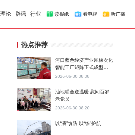
理论
辟谣
行业
读报纸
看电视
听广播
热点推荐
河口蓝色经济产业园梯次化
智能工厂矩阵正式成型
从“不会转”到“精准转” 做对
2026-06-30 08:08
了什么
油地联合送温暖 慰问百岁
老党员
2026-06-30 08:20
以“演”筑防 以“练”护航