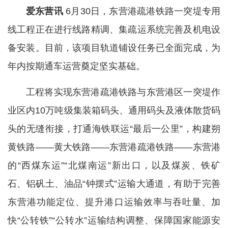
爱东营讯
6月30日，东营港疏港铁路一突堤专用
线工程正在进行线路精调、集疏运系统完善及机电设
备安装。目前，该项目轨道铺设任务已全面完成，为
年内按期通车运营奠定坚实基础。
工程将实现东营港疏港铁路与东营港区一突堤作
业区内10万吨级集装箱码头、通用码头及液体散货码
头的无缝衔接，打通海铁联运“最后一公里”，构建朔
黄铁路——黄大铁路——东营港疏港铁路——东营港
的“西煤东运”“北煤南运”新出口，以及煤炭、铁矿
石、铝矾土、油品“钟摆式”运输大通道，有助于完善
东营港功能定位、提升港口运输效率与吞吐量、加
快“公转铁”“公转水”运输结构调整、保障国家能源安