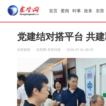
首页
要闻
时事
政务
东营
党建结对搭平台 共
东营新闻
·
东营网-东营日报
·
2026-07-01 08:25