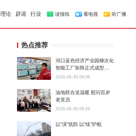
理论
辟谣
行业
读报纸
看电视
听广播
热点推荐
河口蓝色经济产业园梯次化
智能工厂矩阵正式成型
从“不会转”到“精准转” 做对
2026-06-30 08:08
了什么
油地联合送温暖 慰问百岁
老党员
2026-06-30 08:20
以“演”筑防 以“练”护航