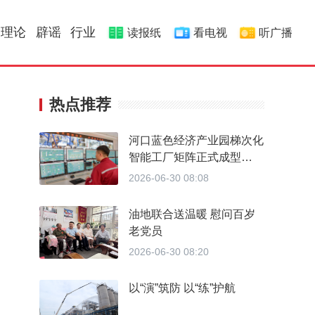
理论
辟谣
行业
读报纸
看电视
听广播
热点推荐
河口蓝色经济产业园梯次化
智能工厂矩阵正式成型
从“不会转”到“精准转” 做对
2026-06-30 08:08
了什么
油地联合送温暖 慰问百岁
老党员
2026-06-30 08:20
以“演”筑防 以“练”护航