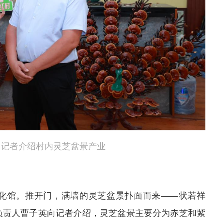
向记者介绍村内灵芝盆景产业
化馆。推开门，满墙的灵芝盆景扑面而来——状若祥
负责人曹子英向记者介绍，灵芝盆景主要分为赤芝和紫