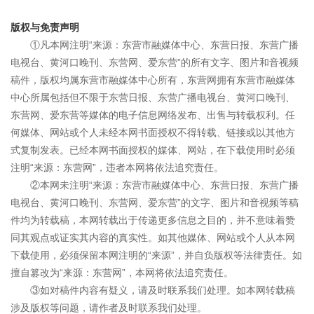
版权与免责声明
①凡本网注明“来源：东营市融媒体中心、东营日报、东营广播
电视台、黄河口晚刊、东营网、爱东营”的所有文字、图片和音视频
稿件，版权均属东营市融媒体中心所有，东营网拥有东营市融媒体
中心所属包括但不限于东营日报、东营广播电视台、黄河口晚刊、
东营网、爱东营等媒体的电子信息网络发布、出售与转载权利。任
何媒体、网站或个人未经本网书面授权不得转载、链接或以其他方
式复制发表。已经本网书面授权的媒体、网站，在下载使用时必须
注明“来源：东营网”，违者本网将依法追究责任。
②本网未注明“来源：东营市融媒体中心、东营日报、东营广播
电视台、黄河口晚刊、东营网、爱东营”的文字、图片和音视频等稿
件均为转载稿，本网转载出于传递更多信息之目的，并不意味着赞
同其观点或证实其内容的真实性。如其他媒体、网站或个人从本网
下载使用，必须保留本网注明的“来源”，并自负版权等法律责任。如
擅自篡改为“来源：东营网”，本网将依法追究责任。
③如对稿件内容有疑义，请及时联系我们处理。如本网转载稿
涉及版权等问题，请作者及时联系我们处理。