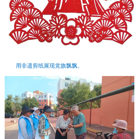
用非遗剪纸展现党旗飘飘。