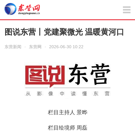
图说东营丨党建聚微光 温暖黄河口
东营新闻
·
东营网
·
2026-06-30 10:22
栏目主持人 景晔
栏目绘境师 周磊