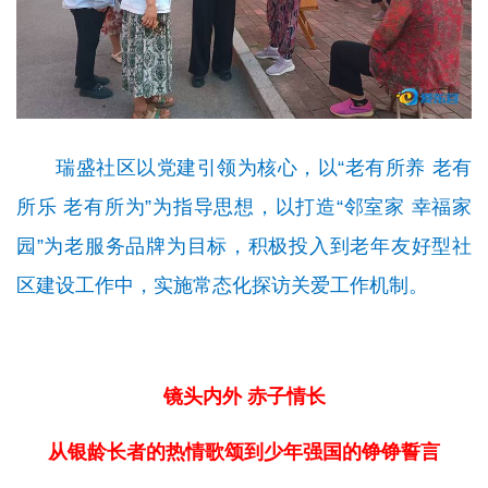
瑞盛社区
以党建引领为核心，以
“
老有所养 老有
所乐 老有所为
”为指导思想，以打造“
邻室家 幸福家
园
”为老服务品牌为目标，积极投入到老年友好型社
区建设工作中，实施常态化探访关爱工作机制。
镜
头内外 赤子情长
从银龄长者的热情歌颂到少年强国的铮铮誓言