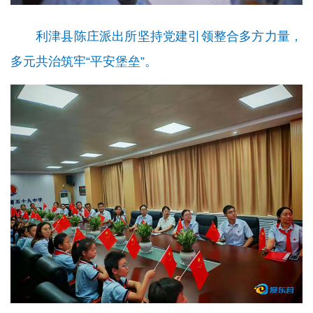
利津县陈庄派出所坚持党建引领整合多方力量，
多元共治筑牢“平安堡垒”。