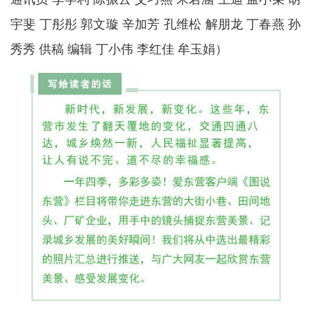
宇斐 丁彤彤 郭文璇 辛加芳 孔维松
解朋龙 丁春燕 孙
秀秀
供稿 编辑 丁小伟 李红佳 牟玉娟）