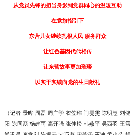
从党员先锋的担当身影到党群同心的温暖互助
在党旗指引下
东营儿女
继续扎根人民 服务群众
让红色基因代代相传
让东营故事更加璀璨
以实干实绩向党的生日献礼
（记者 景晔 周磊 周广学 衣笠玮 闫雯雯 陈明慧 刘健
阳 陈同磊 杨建雨 高开强 张佳松 韩燕平 吴西羽 王雪
通讯员
李学利 陈振云
艾巧燕 宋若涵 王迪 孟小朵 胡