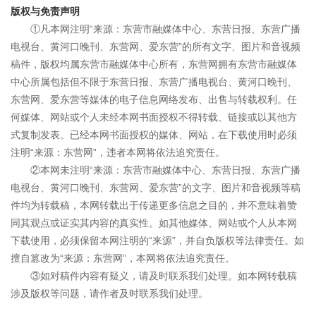
版权与免责声明
①凡本网注明“来源：东营市融媒体中心、东营日报、东营广播
电视台、黄河口晚刊、东营网、爱东营”的所有文字、图片和音视频
稿件，版权均属东营市融媒体中心所有，东营网拥有东营市融媒体
中心所属包括但不限于东营日报、东营广播电视台、黄河口晚刊、
东营网、爱东营等媒体的电子信息网络发布、出售与转载权利。任
何媒体、网站或个人未经本网书面授权不得转载、链接或以其他方
式复制发表。已经本网书面授权的媒体、网站，在下载使用时必须
注明“来源：东营网”，违者本网将依法追究责任。
②本网未注明“来源：东营市融媒体中心、东营日报、东营广播
电视台、黄河口晚刊、东营网、爱东营”的文字、图片和音视频等稿
件均为转载稿，本网转载出于传递更多信息之目的，并不意味着赞
同其观点或证实其内容的真实性。如其他媒体、网站或个人从本网
下载使用，必须保留本网注明的“来源”，并自负版权等法律责任。如
擅自篡改为“来源：东营网”，本网将依法追究责任。
③如对稿件内容有疑义，请及时联系我们处理。如本网转载稿
涉及版权等问题，请作者及时联系我们处理。