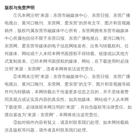
版权与免责声明
①凡本网注明“来源：东营市融媒体中心、东营日报、东营广播
电视台、黄河口晚刊、东营网、爱东营”的所有文字、图片和音视频
稿件，版权均属东营市融媒体中心所有，东营网拥有东营市融媒体
中心所属包括但不限于东营日报、东营广播电视台、黄河口晚刊、
东营网、爱东营等媒体的电子信息网络发布、出售与转载权利。任
何媒体、网站或个人未经本网书面授权不得转载、链接或以其他方
式复制发表。已经本网书面授权的媒体、网站，在下载使用时必须
注明“来源：东营网”，违者本网将依法追究责任。
②本网未注明“来源：东营市融媒体中心、东营日报、东营广播
电视台、黄河口晚刊、东营网、爱东营”的文字、图片和音视频等稿
件均为转载稿，本网转载出于传递更多信息之目的，并不意味着赞
同其观点或证实其内容的真实性。如其他媒体、网站或个人从本网
下载使用，必须保留本网注明的“来源”，并自负版权等法律责任。如
擅自篡改为“来源：东营网”，本网将依法追究责任。
③如对稿件内容有疑义，请及时联系我们处理。如本网转载稿
涉及版权等问题，请作者及时联系我们处理。