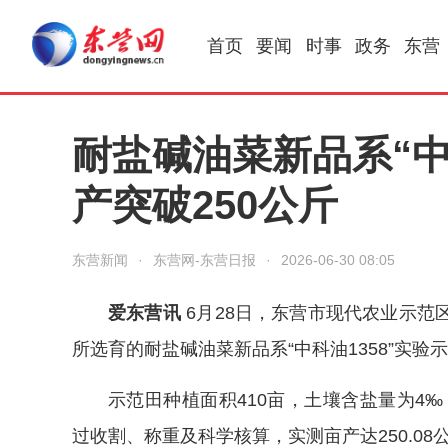
首页
要闻
时事
政务
东营
耐盐碱油菜新品系“中
产突破250公斤
东营新闻
·
东营网-东营日报
·
2026-06-30 08:05
爱东营讯
6月28日，东营市现代农业示范
所选育的耐盐碱油菜新品系“中科油1358”实验
示范田种植面积410亩，土壤含盐量为4‰，
过收割、称重及科学核算，实测亩产达250.08