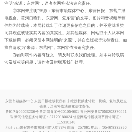
注明“来源：东营网”，违者本网将依法追究责任。
②本网未注明“来源：东营市融媒体中心、东营日报、东营广播
电视台、黄河口晚刊、东营网、爱东营”的文字、图片和音视频等稿
件均为转载稿，本网转载出于传递更多信息之目的，并不意味着赞
同其观点或证实其内容的真实性。如其他媒体、网站或个人从本网
下载使用，必须保留本网注明的“来源”，并自负版权等法律责任。如
擅自篡改为“来源：东营网”，本网将依法追究责任。
③如对稿件内容有疑义，请及时联系我们处理。如本网转载稿
涉及版权等问题，请作者及时联系我们处理。
东营市融媒体中心 东营日报社版权所有 未经授权禁止转载、摘编、复制及建立
镜像，违者将依法追究法律责任。
鲁ICP备05023236号
鲁新闻备案号201054601 鲁公网安备37050202370521
号
新闻信息服务许可证：37120180024
信息网络传播视听节目许可证：
115330148
地址：山东省东营市东城府前大街73号 邮编：257091 电话：(0546)8332890