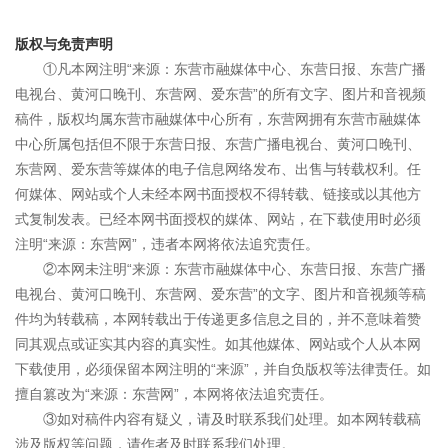
版权与免责声明
①凡本网注明“来源：东营市融媒体中心、东营日报、东营广播
电视台、黄河口晚刊、东营网、爱东营”的所有文字、图片和音视频
稿件，版权均属东营市融媒体中心所有，东营网拥有东营市融媒体
中心所属包括但不限于东营日报、东营广播电视台、黄河口晚刊、
东营网、爱东营等媒体的电子信息网络发布、出售与转载权利。任
何媒体、网站或个人未经本网书面授权不得转载、链接或以其他方
式复制发表。已经本网书面授权的媒体、网站，在下载使用时必须
注明“来源：东营网”，违者本网将依法追究责任。
②本网未注明“来源：东营市融媒体中心、东营日报、东营广播
电视台、黄河口晚刊、东营网、爱东营”的文字、图片和音视频等稿
件均为转载稿，本网转载出于传递更多信息之目的，并不意味着赞
同其观点或证实其内容的真实性。如其他媒体、网站或个人从本网
下载使用，必须保留本网注明的“来源”，并自负版权等法律责任。如
擅自篡改为“来源：东营网”，本网将依法追究责任。
③如对稿件内容有疑义，请及时联系我们处理。如本网转载稿
涉及版权等问题，请作者及时联系我们处理。