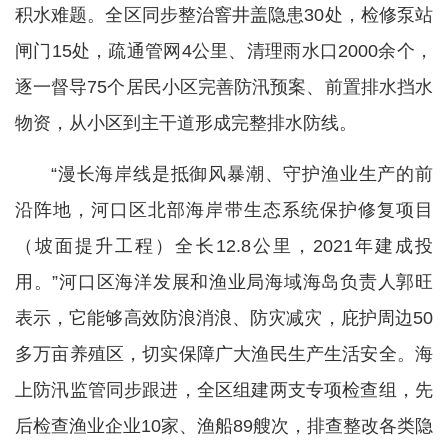
积水难题。全区同步整治窨井盖隐患30处，检修泵站
闸门15处，疏通管网4公里、清理雨水口2000余个，
逐一督导75个居民小区完善防汛预案、前置排水挡水
物资，从小区到主干道形成完整排水防线。
“漫长海岸线是抵御风暴潮、守护渔业生产的前
沿阵地，河口区北部海岸带生态系统保护修复项目
（坡面提升工程）全长12.8公里，2021年建成投
用。”河口区海洋发展和渔业局海域海岛负责人郭旺
表示，它能够高效防浪消浪、防灾减灾，庇护周边50
多万亩养殖区，切实保障广大渔民生产生活安全。海
上防汛监管同步跟进，全区组建两支专项检查组，先
后检查渔业企业10家、渔船89艘次，排查整改各类隐