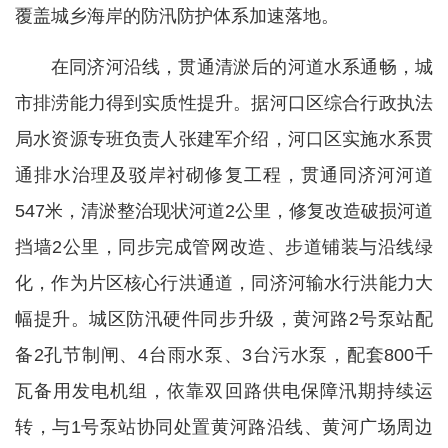
覆盖城乡海岸的防汛防护体系加速落地。
在同济河沿线，贯通清淤后的河道水系通畅，城
市排涝能力得到实质性提升。据河口区综合行政执法
局水资源专班负责人张建军介绍，河口区实施水系贯
通排水治理及驳岸衬砌修复工程，贯通同济河河道
547米，清淤整治现状河道2公里，修复改造破损河道
挡墙2公里，同步完成管网改造、步道铺装与沿线绿
化，作为片区核心行洪通道，同济河输水行洪能力大
幅提升。城区防汛硬件同步升级，黄河路2号泵站配
备2孔节制闸、4台雨水泵、3台污水泵，配套800千
瓦备用发电机组，依靠双回路供电保障汛期持续运
转，与1号泵站协同处置黄河路沿线、黄河广场周边