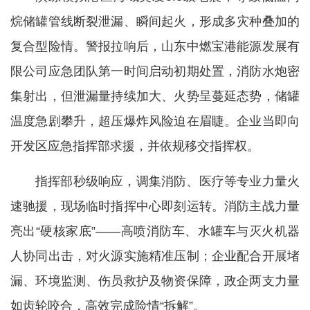
烷储罐管线断裂泄漏、瞬间起火，形成多灾种叠加的
复合型险情。警报拉响后，山东中燃宝港能源发展有
限公司应急团队第一时间启动初期处置，消防水炮密
集射出，但泄漏量持续加大、火势呈蔓延态势，储罐
温度急剧攀升，超压爆炸风险迫在眉睫。企业当即向
开发区应急指挥部求援，并依规移交指挥权。
指挥部秒级响应，调集消防、医疗等专业力量火
速驰援，现场临时指挥中心即刻运转。消防主战力量
亮出“硬核家底”——高喷消防车、水罐车与灭火机器
人协同出击，对火源实施精准压制；企业配合开展堵
漏、环境监测、伤员救护及物资保障，政企两支力量
如齿轮咬合，高效完成险情“拆解”。