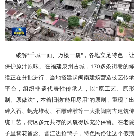
破解“千城一面、万楼一貌”，各地立足特色，让
保护原汁原味。在福建泉州古城，170多条街巷的修
缮正在分批进行，当地搭建起闽南建筑营造技艺传承
平台，组织非遗代表性传承人，以“原工艺、原形
制、原做法”，本着旧物“能用尽用”的原则，重现了出
砖入石、蚝壳堆砌、石雕砖雕等一大批闽南古建筑传
统工艺，街区多元共存的风貌得以充分保留。在老院
子里簪花留念、晋江边抢鸭子，特色民俗让这个假期