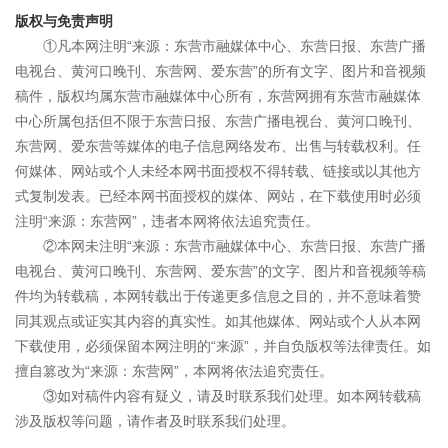
版权与免责声明
①凡本网注明“来源：东营市融媒体中心、东营日报、东营广播
电视台、黄河口晚刊、东营网、爱东营”的所有文字、图片和音视频
稿件，版权均属东营市融媒体中心所有，东营网拥有东营市融媒体
中心所属包括但不限于东营日报、东营广播电视台、黄河口晚刊、
东营网、爱东营等媒体的电子信息网络发布、出售与转载权利。任
何媒体、网站或个人未经本网书面授权不得转载、链接或以其他方
式复制发表。已经本网书面授权的媒体、网站，在下载使用时必须
注明“来源：东营网”，违者本网将依法追究责任。
②本网未注明“来源：东营市融媒体中心、东营日报、东营广播
电视台、黄河口晚刊、东营网、爱东营”的文字、图片和音视频等稿
件均为转载稿，本网转载出于传递更多信息之目的，并不意味着赞
同其观点或证实其内容的真实性。如其他媒体、网站或个人从本网
下载使用，必须保留本网注明的“来源”，并自负版权等法律责任。如
擅自篡改为“来源：东营网”，本网将依法追究责任。
③如对稿件内容有疑义，请及时联系我们处理。如本网转载稿
涉及版权等问题，请作者及时联系我们处理。