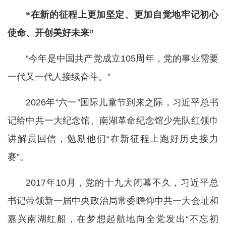
“在新的征程上更加坚定、更加自觉地牢记初心
使命、开创美好未来”
“今年是中国共产党成立105周年，党的事业需要
一代又一代人接续奋斗。”
2026年“六一”国际儿童节到来之际，习近平总书
记给中共一大纪念馆、南湖革命纪念馆少先队红领巾
讲解员回信，勉励他们“在新征程上跑好历史接力
赛”。
2017年10月，党的十九大闭幕不久，习近平总
书记带领新一届中央政治局常委瞻仰中共一大会址和
嘉兴南湖红船，在梦想起航地向全党发出“不忘初