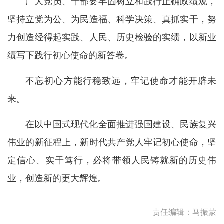
广大党员、干部要牢固树立和践行正确政绩观，
坚持立党为公、为民造福、科学决策、真抓实干，努
力创造经得起实践、人民、历史检验的实绩，以新业
绩写下践行初心使命的新答卷。
不忘初心方能行稳致远，牢记使命才能开辟未
来。
在以中国式现代化全面推进强国建设、民族复兴
伟业的新征程上，新时代共产党人牢记初心使命，坚
定信心、实干笃行，必将带领人民铸就新的历史伟
业，创造新的更大辉煌。
责任编辑：马振蒙