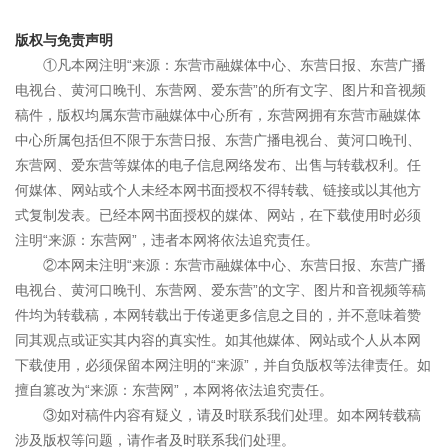
版权与免责声明
①凡本网注明“来源：东营市融媒体中心、东营日报、东营广播
电视台、黄河口晚刊、东营网、爱东营”的所有文字、图片和音视频
稿件，版权均属东营市融媒体中心所有，东营网拥有东营市融媒体
中心所属包括但不限于东营日报、东营广播电视台、黄河口晚刊、
东营网、爱东营等媒体的电子信息网络发布、出售与转载权利。任
何媒体、网站或个人未经本网书面授权不得转载、链接或以其他方
式复制发表。已经本网书面授权的媒体、网站，在下载使用时必须
注明“来源：东营网”，违者本网将依法追究责任。
②本网未注明“来源：东营市融媒体中心、东营日报、东营广播
电视台、黄河口晚刊、东营网、爱东营”的文字、图片和音视频等稿
件均为转载稿，本网转载出于传递更多信息之目的，并不意味着赞
同其观点或证实其内容的真实性。如其他媒体、网站或个人从本网
下载使用，必须保留本网注明的“来源”，并自负版权等法律责任。如
擅自篡改为“来源：东营网”，本网将依法追究责任。
③如对稿件内容有疑义，请及时联系我们处理。如本网转载稿
涉及版权等问题，请作者及时联系我们处理。