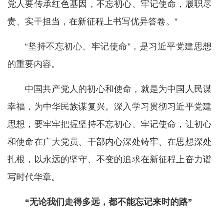
党人要传承红色基因，不忘初心、牢记使命，履职尽
责、实干担当，在新征程上书写优异答卷。”
“坚持不忘初心、牢记使命”，是习近平党建思想
的重要内容。
中国共产党人的初心和使命，就是为中国人民谋
幸福，为中华民族谋复兴。深入学习贯彻习近平党建
思想，要牢牢把握坚持不忘初心、牢记使命，让初心
和使命在广大党员、干部内心深处铸牢、在思想深处
扎根，以永远的坚守、不变的追求在新征程上奋力谱
写时代华章。
“无论我们走得多远，都不能忘记来时的路”