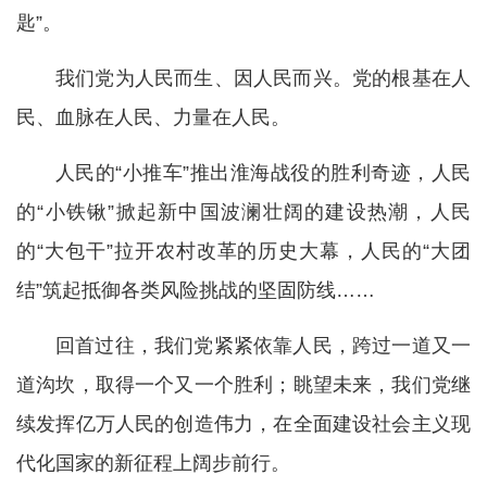
匙”。
我们党为人民而生、因人民而兴。党的根基在人
民、血脉在人民、力量在人民。
人民的“小推车”推出淮海战役的胜利奇迹，人民
的“小铁锹”掀起新中国波澜壮阔的建设热潮，人民
的“大包干”拉开农村改革的历史大幕，人民的“大团
结”筑起抵御各类风险挑战的坚固防线……
回首过往，我们党紧紧依靠人民，跨过一道又一
道沟坎，取得一个又一个胜利；眺望未来，我们党继
续发挥亿万人民的创造伟力，在全面建设社会主义现
代化国家的新征程上阔步前行。