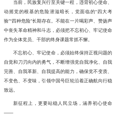
当前，民族复兴行至关键一程，违背初心使命、
动摇党的根基的危险潜滋暗长，党面临的“四大考
验”“四种危险”长期存在。不能在一片喝彩声、赞扬声
中丧失革命精神和斗志，必须把不忘初心、牢记使命
作为全体党员、干部的终身课题常抓不懈。
不忘初心、牢记使命，必须始终保持正视问题的
自觉和刀刃向内的勇气，不断增强党自我净化、自我
完善、自我革新、自我提高的能力，确保党不变质、
不变色、不变味，引领中国号巨轮沿着正确航向行稳
致远。
新征程上，更要站稳人民立场，涵养初心使命
——