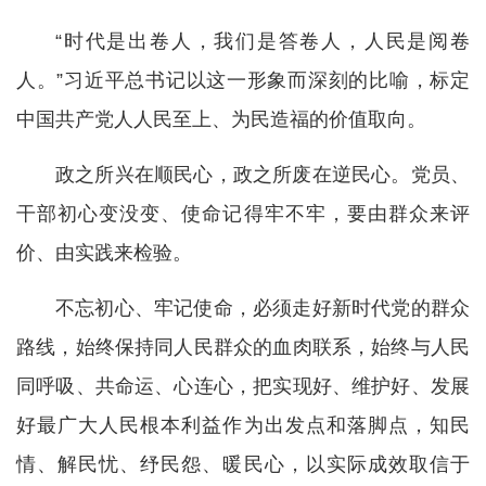
“时代是出卷人，我们是答卷人，人民是阅卷
人。”习近平总书记以这一形象而深刻的比喻，标定
中国共产党人人民至上、为民造福的价值取向。
政之所兴在顺民心，政之所废在逆民心。党员、
干部初心变没变、使命记得牢不牢，要由群众来评
价、由实践来检验。
不忘初心、牢记使命，必须走好新时代党的群众
路线，始终保持同人民群众的血肉联系，始终与人民
同呼吸、共命运、心连心，把实现好、维护好、发展
好最广大人民根本利益作为出发点和落脚点，知民
情、解民忧、纾民怨、暖民心，以实际成效取信于