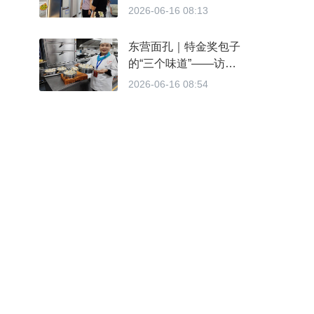
点 引导企业迭代升级消费
2026-06-16 08:13
品类
东营面孔｜特金奖包子
的“三个味道”——访
2026ACE第四届亚洲烹饪
2026-06-16 08:54
大赛特金奖得主、丽萍包子
创始人刘红霞