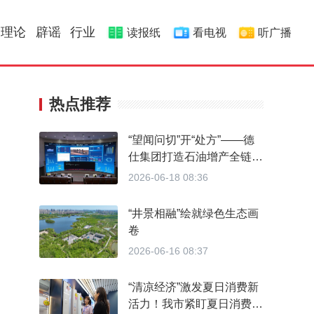
理论
辟谣
行业
读报纸
看电视
听广播
热点推荐
“望闻问切”开“处方”——德
仕集团打造石油增产全链
条“油田医院”
2026-06-18 08:36
“井景相融”绘就绿色生态画
卷
2026-06-16 08:37
“清凉经济”激发夏日消费新
活力！我市紧盯夏日消费热