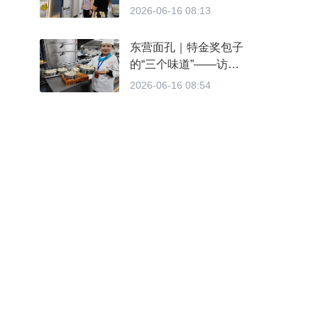
点 引导企业迭代升级消费
2026-06-16 08:13
品类
东营面孔｜特金奖包子
的“三个味道”——访
2026ACE第四届亚洲烹饪
2026-06-16 08:54
大赛特金奖得主、丽萍包子
创始人刘红霞