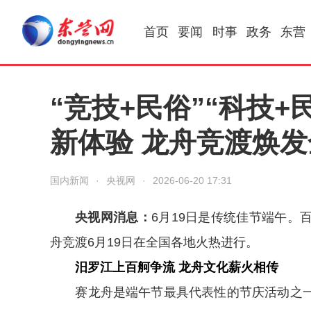
首页
要闻
时事
政务
东营
“竞技+民俗”“科技
新体验 龙舟竞渡焕
国内新闻
·
央视网
·
2026-06-20 17:31
央视网消息：
6月19日是传统佳节端午。
舟竞渡6月19日在全国各地火热进行。
汨罗江上百舸争流 龙舟文化薪火相传
赛龙舟是端午节最具代表性的节庆活动之一