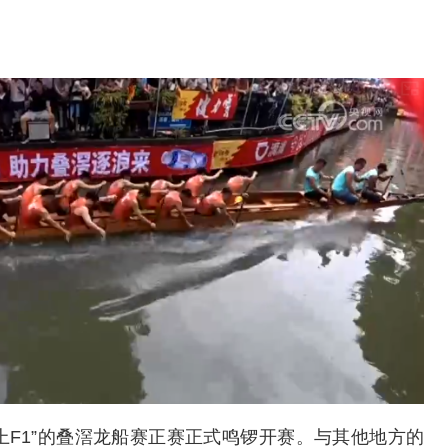
上F1”的叠滘龙船赛正赛正式鸣锣开赛。与其他地方的