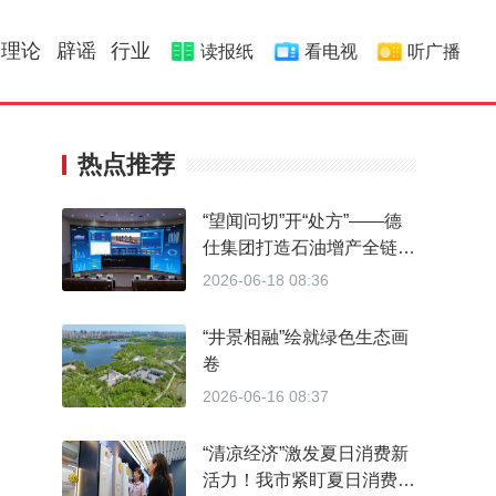
理论
辟谣
行业
读报纸
看电视
听广播
热点推荐
“望闻问切”开“处方”——德
仕集团打造石油增产全链
条“油田医院”
2026-06-18 08:36
“井景相融”绘就绿色生态画
卷
2026-06-16 08:37
“清凉经济”激发夏日消费新
活力！我市紧盯夏日消费热