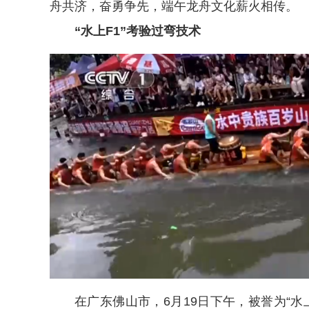
舟共济，奋勇争先，端午龙舟文化薪火相传。
“水上F1”考验过弯技术
在广东佛山市，6月19日下午，被誉为“水