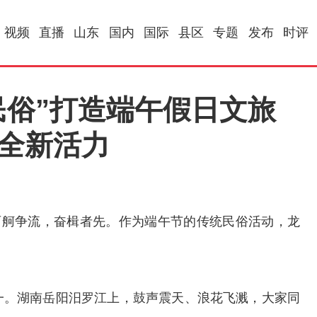
视频
直播
山东
国内
国际
县区
专题
发布
时评
+民俗”打造端午假日文旅
发全新活力
百舸争流，奋楫者先。作为端午节的传统民俗活动，龙
。湖南岳阳汨罗江上，鼓声震天、浪花飞溅，大家同