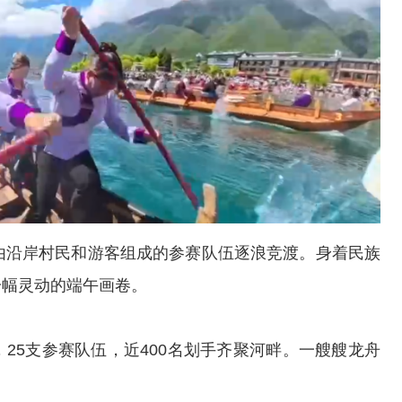
由沿岸村民和游客组成的参赛队伍逐浪竞渡。身着民族
一幅灵动的端午画卷。
5支参赛队伍，近400名划手齐聚河畔。一艘艘龙舟