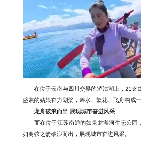
在位于云南与四川交界的泸沽湖上，21支
盛装的姑娘奋力划桨，碧水、繁花、飞舟构成
龙舟破浪而出 展现城市奋进风采
而在位于江苏南通的如皋龙游河生态公园，2
如离弦之箭破浪而出，展现城市奋进风采。