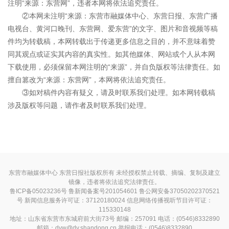
注明“来源：东营网”，违者本网将依法追究责任。
②本网未注明“来源：东营市融媒体中心、东营日报、东营广播
电视台、黄河口晚刊、东营网、爱东营”的文字、图片和音视频等稿
件均为转载稿，本网转载出于传递更多信息之目的，并不意味着赞
同其观点或证实其内容的真实性。如其他媒体、网站或个人从本网
下载使用，必须保留本网注明的“来源”，并自负版权等法律责任。如
擅自篡改为“来源：东营网”，本网将依法追究责任。
③如对稿件内容有疑义，请及时联系我们处理。如本网转载稿
涉及版权等问题，请作者及时联系我们处理。
东营市融媒体中心 东营日报社版权所有 未经授权禁止转载、摘编、复制及建立
镜像，违者将依法追究法律责任。
鲁ICP备05023236号
鲁新闻备案号201054601 鲁公网安备37050202370521
号
新闻信息服务许可证：37120180024
信息网络传播视听节目许可证：
115330148
地址：山东省东营市东城府前大街73号 邮编：257091 电话：(0546)8332890
邮箱：dyw@dy.shandong.cn 举报电话：(0546)8332890