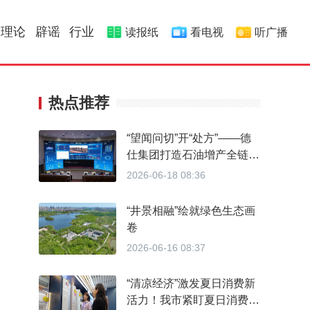
理论
辟谣
行业
读报纸
看电视
听广播
热点推荐
“望闻问切”开“处方”——德
仕集团打造石油增产全链
条“油田医院”
2026-06-18 08:36
“井景相融”绘就绿色生态画
卷
2026-06-16 08:37
“清凉经济”激发夏日消费新
活力！我市紧盯夏日消费热