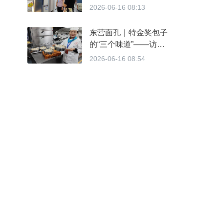
点 引导企业迭代升级消费
2026-06-16 08:13
品类
东营面孔｜特金奖包子
的“三个味道”——访
2026ACE第四届亚洲烹饪
2026-06-16 08:54
大赛特金奖得主、丽萍包子
创始人刘红霞