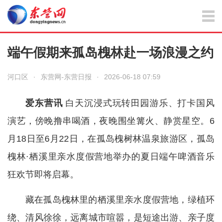
端午假期来孤岛槐林赴一场浪漫之约
河口区
·
东营网-东营日报
·
2026-06-18 07:59
爱东营讯
白天沉浸式玩转田园游乐、打卡国风
演艺，傍晚撸串喝酒，夜晚围坐篝火、静赏星空。6
月18日至6月22日，在孤岛槐树林温泉旅游区，孤岛
槐林·栖溪里亲水度假营地举办的夏日端午啤酒音乐
狂欢节即将启幕。
藏在孤岛槐林里的栖溪里亲水度假营地，绿植环
绕、清风徐徐，远离城市喧嚣，是短途出游、亲子度