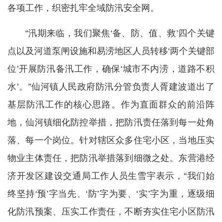
各项工作，织密扎牢全域防汛安全网。
“汛期来临，我们聚焦‘备、防、值、救’四个关键
点以及河道泵闸设施和易涝地区人员转移‘两个关键部
位’开展防汛备汛工作，确保‘城市不内涝，道路不积
水’。”仙河镇人民政府防汛分管负责人胥建波道出了
基层防汛工作的核心思路。作为直面群众的前沿阵
地，仙河镇细化防控举措，把防汛责任落到每一处角
落、每一个岗位。针对辖区众多住宅小区，当地压实
物业主体责任，把防汛举措落到细微之处。东营港经
济开发区建设交通局工作人员生雪宇表示，“我们始
终坚持‘预’字当先、‘防’字为要、‘实’字为重，逐级细
化防汛预案、压实工作责任，不断夯实住宅小区防汛