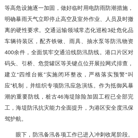
等高危设施逐一加固，做好临时用电防雨防潮措施，
明确暴雨天气立即停止高空及室外作业、人员及时撤
离的硬性要求。交通运输领域常态化巡检3处危化品
车辆待装区，配齐铁锹、雨具、抽水泵等防汛物资
400余件，全面筑牢交通沿线防汛防线。港口片区对
码头、引桥、危货罐区等关键点位开展拉网式排查，
建立“四维台账”实施闭环整改，严格落实预警“叫
应”机制，并组织专项防汛应急演练。作为抵御风暴
潮的重要防线，桩古46海堤除险加固工程已全部完
工，海堤防汛抗灾能力全面提升，为港区安全度汛保
驾护航。
眼下，防汛备汛各项工作已进入冲刺收尾阶段。