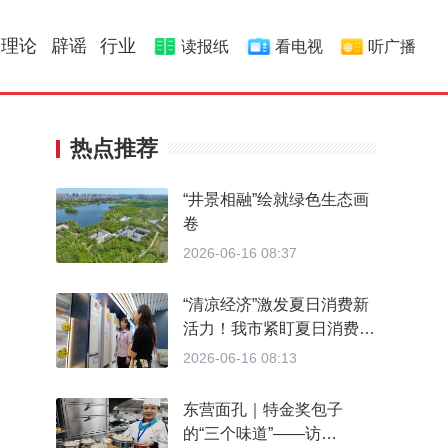
理论
辟谣
行业
读报纸
看电视
听广播
热点推荐
“井景相融”绘就绿色生态画
卷
2026-06-16 08:37
“清凉经济”激发夏日消费新
活力！我市紧盯夏日消费热
点 引导企业迭代升级消费
2026-06-16 08:13
品类
东营面孔｜特金奖包子
的“三个味道”——访