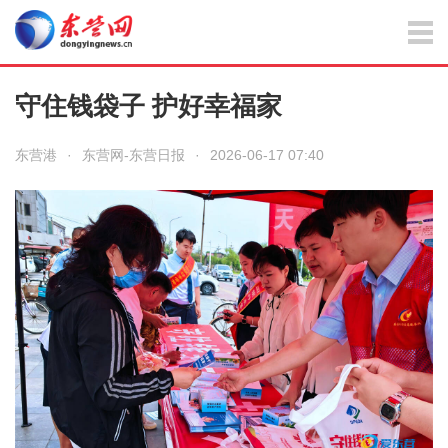
守住钱袋子 护好幸福家
东营港
·
东营网-东营日报
·
2026-06-17 07:40