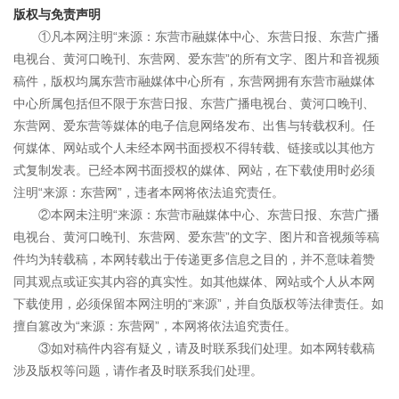
版权与免责声明
①凡本网注明“来源：东营市融媒体中心、东营日报、东营广播
电视台、黄河口晚刊、东营网、爱东营”的所有文字、图片和音视频
稿件，版权均属东营市融媒体中心所有，东营网拥有东营市融媒体
中心所属包括但不限于东营日报、东营广播电视台、黄河口晚刊、
东营网、爱东营等媒体的电子信息网络发布、出售与转载权利。任
何媒体、网站或个人未经本网书面授权不得转载、链接或以其他方
式复制发表。已经本网书面授权的媒体、网站，在下载使用时必须
注明“来源：东营网”，违者本网将依法追究责任。
②本网未注明“来源：东营市融媒体中心、东营日报、东营广播
电视台、黄河口晚刊、东营网、爱东营”的文字、图片和音视频等稿
件均为转载稿，本网转载出于传递更多信息之目的，并不意味着赞
同其观点或证实其内容的真实性。如其他媒体、网站或个人从本网
下载使用，必须保留本网注明的“来源”，并自负版权等法律责任。如
擅自篡改为“来源：东营网”，本网将依法追究责任。
③如对稿件内容有疑义，请及时联系我们处理。如本网转载稿
涉及版权等问题，请作者及时联系我们处理。