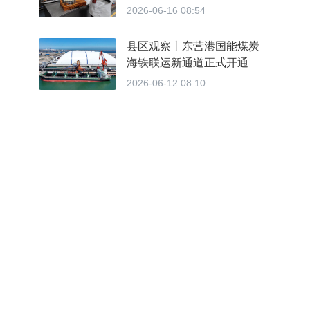
2026ACE第四届亚洲烹饪
2026-06-16 08:54
大赛特金奖得主、丽萍包子
创始人刘红霞
县区观察丨东营港国能煤炭
海铁联运新通道正式开通
2026-06-12 08:10