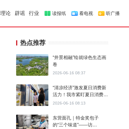
理论
辟谣
行业
读报纸
看电视
听广播
热点推荐
“井景相融”绘就绿色生态画
卷
2026-06-16 08:37
“清凉经济”激发夏日消费新
活力！我市紧盯夏日消费热
点 引导企业迭代升级消费
2026-06-16 08:13
品类
东营面孔｜特金奖包子
的“三个味道”——访