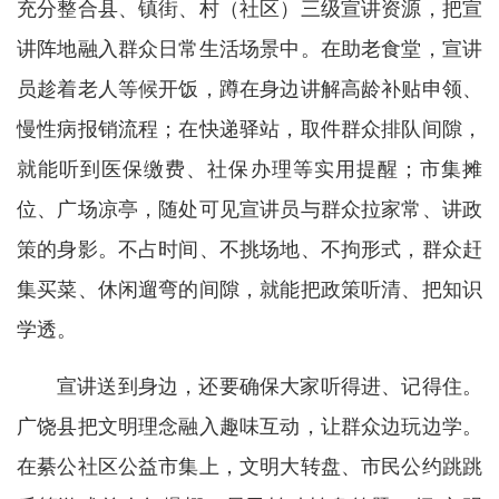
充分整合县、镇街、村（社区）三级宣讲资源，把宣
讲阵地融入群众日常生活场景中。在助老食堂，宣讲
员趁着老人等候开饭，蹲在身边讲解高龄补贴申领、
慢性病报销流程；在快递驿站，取件群众排队间隙，
就能听到医保缴费、社保办理等实用提醒；市集摊
位、广场凉亭，随处可见宣讲员与群众拉家常、讲政
策的身影。不占时间、不挑场地、不拘形式，群众赶
集买菜、休闲遛弯的间隙，就能把政策听清、把知识
学透。
宣讲送到身边，还要确保大家听得进、记得住。
广饶县把文明理念融入趣味互动，让群众边玩边学。
在綦公社区公益市集上，文明大转盘、市民公约跳跳