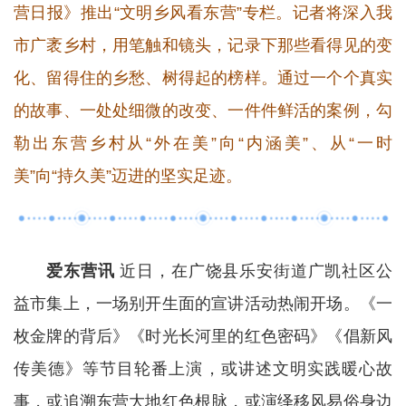
营日报》推出“文明乡风看东营”专栏。记者将深入我
市广袤乡村，用笔触和镜头，记录下那些看得见的变
化、留得住的乡愁、树得起的榜样。通过一个个真实
的故事、一处处细微的改变、一件件鲜活的案例，勾
勒出东营乡村从“外在美”向“内涵美”、从“一时
美”向“持久美”迈进的坚实足迹。
爱东营讯
近日，在广饶县乐安街道广凯社区公
益市集上，一场别开生面的宣讲活动热闹开场。《一
枚金牌的背后》《时光长河里的红色密码》《倡新风
传美德》等节目轮番上演，或讲述文明实践暖心故
事，或追溯东营大地红色根脉，或演绎移风易俗身边