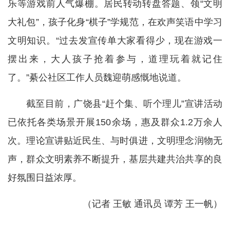
乐等游戏前人气爆棚。居民转动转盘答题、领“文明
大礼包”，孩子化身“棋子”学规范，在欢声笑语中学习
文明知识。“过去发宣传单大家看得少，现在游戏一
摆出来，大人孩子抢着参与，道理玩着就记住
了。”綦公社区工作人员魏迎萌感慨地说道。
截至目前，广饶县“赶个集、听个理儿”宣讲活动
已依托各类场景开展150余场，惠及群众1.2万余人
次。理论宣讲贴近民生、与时俱进，文明理念润物无
声，群众文明素养不断提升，基层共建共治共享的良
好氛围日益浓厚。
（
记者 王敏
通讯员 谭芳 王一帆
）